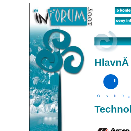
HlavnĂ
Technol