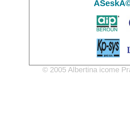
ÄŚeskĂ
© 2005
Albertina icome Pra