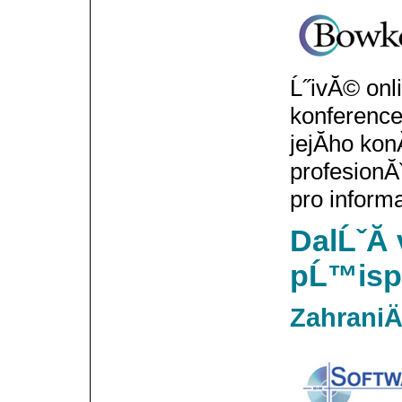
Ĺ˝ivĂ© onl
konferenc
jejĂ­ho ko
profesionĂ
pro inform
DalĹˇĂ­ 
pĹ™ispĂ
ZahraniÄ