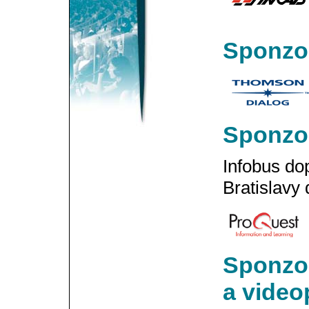
Sponzor
Sponzo
Infobus do
Bratislavy 
SponzoĹ
a vide