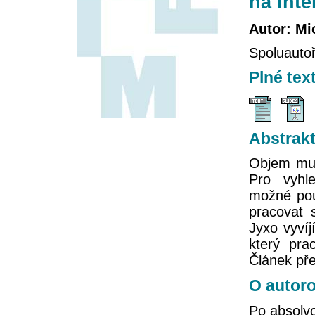
na Inte
Autor: Mi
Spoluautoř
Plné tex
Abstrak
Objem mult
Pro vyhl
možné použ
pracovat 
Jyxo vyvíj
který pra
Článek pře
O autoro
Po absolv