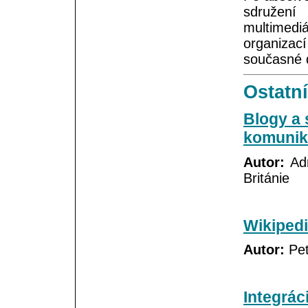
sdružen
multimed
organizac
současné 
Ostatní
Blogy a 
komunik
Autor:
Adr
Británie
Wikipedi
Autor:
Pet
Integrác