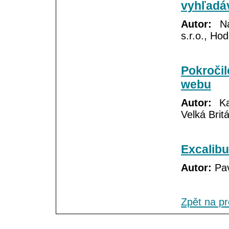
vyhľadáv
Autor:
Nad
s.r.o., Ho
Pokročil
webu
Autor:
Kar
Velká Brit
Excalib
Autor:
Pav
Zpět na p