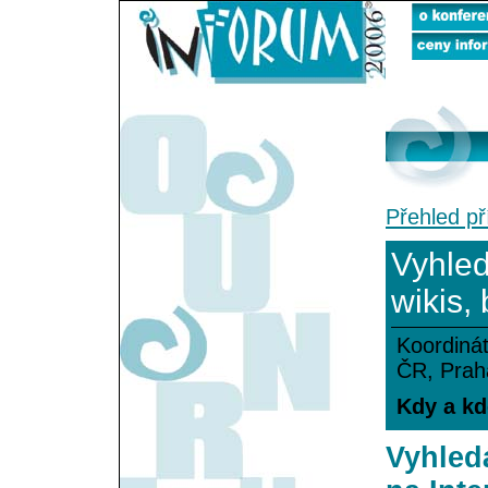
Přehled př
Vyhled
wikis,
Koordiná
ČR, Prah
Kdy a kde
Vyhled