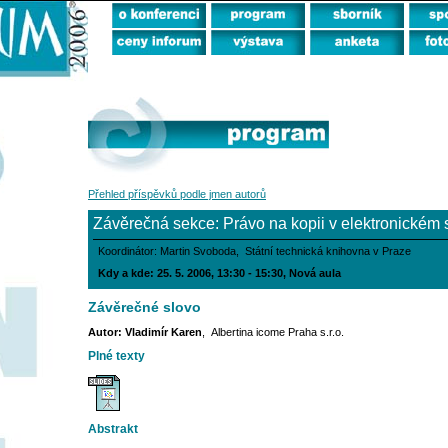
Přehled příspěvků podle jmen autorů
Závěrečná sekce: Právo na kopii v elektronickém 
Koordinátor: Martin Svoboda, Státní technická knihovna v Praze
Kdy a kde: 25. 5. 2006, 13:30 - 15:30, Nová aula
Závěrečné slovo
Autor: Vladimír Karen
, Albertina icome Praha s.r.o.
Plné texty
Abstrakt