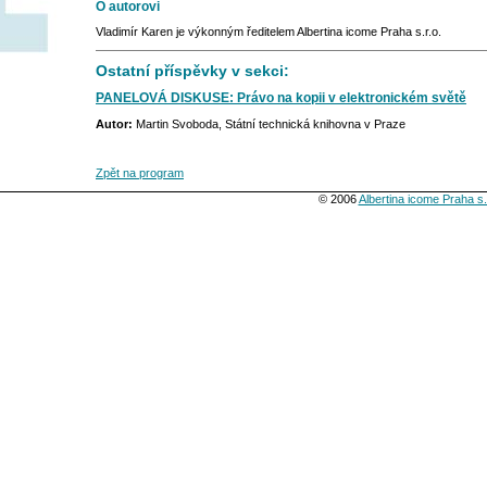
O autorovi
Vladimír Karen je výkonným ředitelem Albertina icome Praha s.r.o.
Ostatní příspěvky v sekci:
PANELOVÁ DISKUSE: Právo na kopii v elektronickém světě
Autor:
Martin Svoboda, Státní technická knihovna v Praze
Zpět na program
© 2006
Albertina icome Praha s.