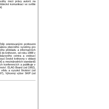
ováhy mezi právy autorů na
vědecké komunikaci ve světle
a].
čtěji orientovanými profesemi
mátora obecného systému pro
ového překladu a informačních
í do knihoven, od roku 1988 v
tabázového centra a vedoucí
oucí české knihovny v oblasti
ktů a mezinárodních standardů
h konferencích a publikuje v
enství: ELAG Board (od 1992),
 vědu a vysoké školství (od
997), Výkonný výbor SKIP (od