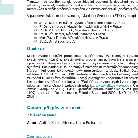
Tématem diskusního panelu bude hledání postupů k dosažení rovn
odměnu, univerzit, studentů a výzkumníků na přístup k informacím při 
autorských a dalších zákonů, zejména v elektronické realitě [dneška/zítřk
V panelové diskusi moderované Ing. Martinem Svobodou (STK) vystoupí:
JUDr. Martin Boháček, Vysoká škola ekonomická v Praze
PhDr. Iva Horová, Akademie múzických umění v Praze
PhDr. Zdeněk Matušík, Národní knihovna v Praze
PhDr. Vít Richter, Národní knihovna v Praze
Mgr. Pavel Rubeš, Městská knihovna v Praze
JUDr. Jiří Srstka, DILIA
O autorovi
Martin Svoboda strávil profesionální kariéru mezi výzkumnými i prakti
systémového inženýra, systémového programátora, vývojáře a progra
zpracování [bibliografických ] informací a výzkumníka v oblasti stroj
systémů. Posledních 16 let se zabývá zaváděním informačních technologi
Národní knihovně jako systémový programátor, analytik, ředitel Da
oddělení CASLIN. Od roku 1997 ředitelem Státní technické knihovny, ved
zavádění IT do služeb čtenářům. Trvalý propagátor kooperativních proje
jako podmínky účinné spolupráce. Přednáší na tuzemských i zahraničníc
odborném tisku. Osobní webová stránka
http://www.stk.cz/~svoboda
. Čl
Zwolle Group (od 2002) ,GP3 - gremiální porada náměstka MŠMT pro
1997), Journal of Documentation Editorial Board (od 2002), ÚKR (od 1
2001).
Ostatní příspěvky v sekci:
Závěrečné slovo
Autor:
Vladimír Karen, Albertina icome Praha s.r.o.
Zpět na program