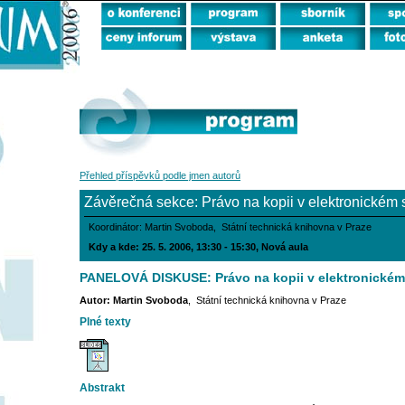
Přehled příspěvků podle jmen autorů
Závěrečná sekce: Právo na kopii v elektronickém 
Koordinátor: Martin Svoboda, Státní technická knihovna v Praze
Kdy a kde: 25. 5. 2006, 13:30 - 15:30, Nová aula
PANELOVÁ DISKUSE: Právo na kopii v elektronickém
Autor: Martin Svoboda
, Státní technická knihovna v Praze
Plné texty
Abstrakt