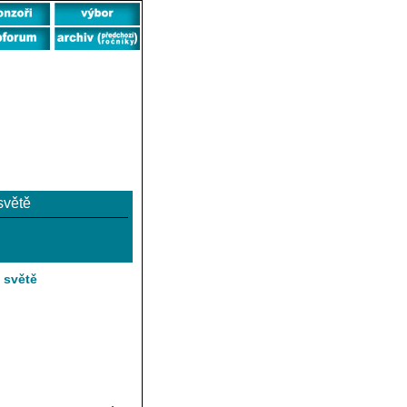
světě
 světě