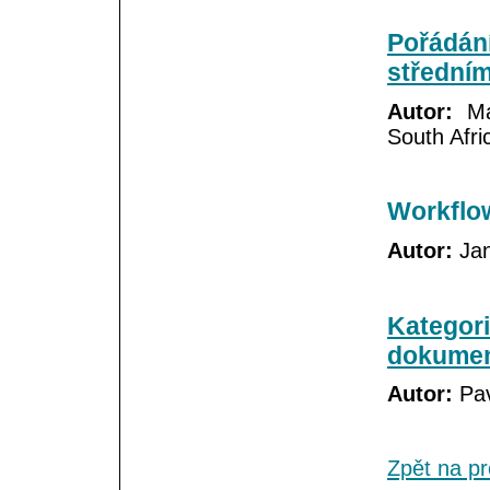
Pořádán
středním
Autor:
Mar
South Afri
Workflow
Autor:
Jan
Kategori
dokume
Autor:
Pav
Zpět na p