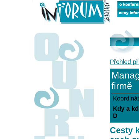
Přehled př
Manage
firmě
Koordinát
Kdy a kd
D
Cesty k