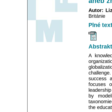
aneb z
Autor: L
Británie
Plné tex
Abstrak
A knowled
organiza
globaliza
challenge.
success an
focuses 
leadership
by modeli
taxonomie
the educat