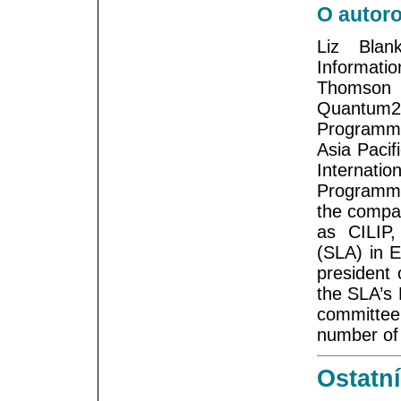
O autoro
Liz Blan
Informati
Thomson 
Quantum
Programme 
Asia Pacif
Internat
Programme
the compan
as CILIP,
(SLA) in 
president 
the SLA’s
committee
number of 
Ostatní