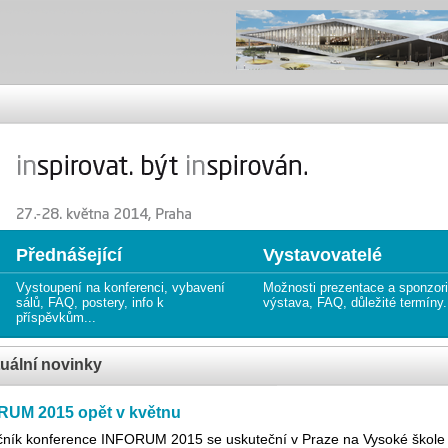
ročník KONFERENCE O PROFESIONÁLNÍCH INFORMAČNÍCH ZDROJÍCH,
 annual CONFERENCE ON PROFESSIONAL INFORMATION RESOURCES
Přednášející
Vystavovatelé
Vystoupení na konferenci, vybavení
Možnosti prezentace a sponzor
sálů, FAQ, postery, info k
výstava, FAQ, důležité termíny.
příspěvkům...
uální novinky
RUM 2015 opět v květnu
očník konference INFORUM 2015 se uskuteční v Praze na Vysoké škole