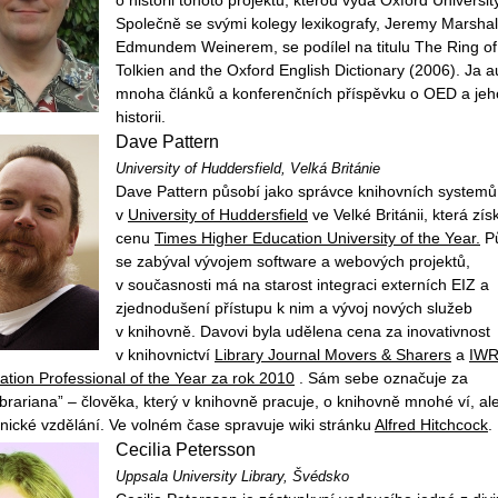
o historii tohoto projektu, kterou vydá Oxford Universit
Společně se svými kolegy lexikografy, Jeremy Marsha
Edmundem Weinerem, se podílel na titulu The Ring o
Tolkien and the Oxford English Dictionary (2006). Ja 
mnoha článků a konferenčních příspěvku o OED a jeh
historii.
Dave Pattern
University of Huddersfield
, Velká Británie
Dave Pattern působí jako správce knihovních systemů
v
University of Huddersfield
ve Velké Británii, která zís
cenu
Times Higher Education University of the Year.
P
se zabýval vývojem software a webových projektů,
v současnosti má na starost integraci externích EIZ a
zjednodušení přístupu k nim a vývoj nových služeb
v knihovně. Davovi byla udělena cena za inovativnost
v knihovnictví
Library Journal Movers & Sharers
a
IW
ation Professional of the Year za rok 2010
. Sám sebe označuje za
rariana” – člověka, který v knihovně pracuje, o knihovně mnohé ví, a
nické vzdělání. Ve volném čase spravuje wiki stránku
Alfred Hitchcock
.
Cecilia Petersson
Uppsala University Library
, Švédsko