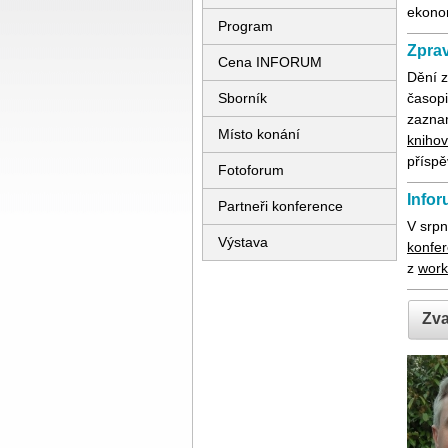
ekono
Program
Zprav
Cena INFORUM
Dění z
Sborník
časop
zazna
Místo konání
kniho
přísp
Fotoforum
Infor
Partneři konference
V srpn
Výstava
konfer
z
wor
Zva