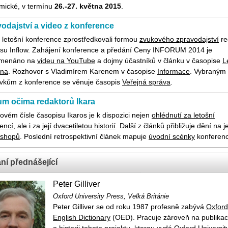
mické, v termínu
26.-27. května 2015
.
odajství a video z konference
 letošní konference zprostředkovali formou
zvukového zpravodajství
re
isu Inflow. Zahájení konference a předání Ceny INFORUM 2014 je
menáno na
videu na YouTube
a dojmy účastníků v článku v časopise
L
vna
. Rozhovor s Vladimírem Karenem v časopise
Informace
. Vybraným
ěvkům z konference se věnuje časopis
Veřejná správa
.
um očima redaktorů Ikara
ovém čísle časopisu Ikaros je k dispozici nejen
ohlédnutí za letošní
encí
, ale i za její
dvacetiletou historií
. Další z článků přibližuje dění na
kshopů
. Poslední retrospektivní článek mapuje
úvodní scénky
konferenc
ní přednášející
Peter Gilliver
Oxford University Press
, Velká Británie
Peter Gilliver se od roku 1987 profesně zabývá
Oxford
English Dictionary
(OED). Pracuje zároveň na publikac