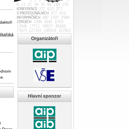
daktoři
ékařská
Organizátoři
 jednom
e.
Hlavní sponzor
i