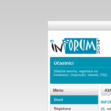
20. 
20th
Účastníci
Důležité termíny, registrace na
konferenci, stravování, internet, FAQ...
Menu
Akt
Úvod
INFO
Registrace
21. r