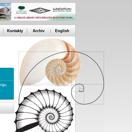
Kontakty
Archiv
English
 27.-28. května, Praha
, May 27-28, Prague
ingu,
..