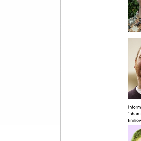
Inform
“shamb
knihov