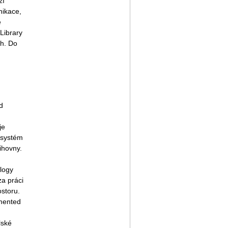
zí
nikace,
e
Library
ch. Do
d
je
 systém
ihovny.
ology
za práci
ostoru.
gmented
lské