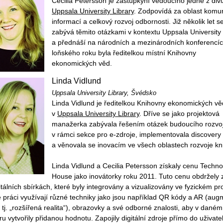
Cecilia Petersson je zástupkyní vedoucího jedné z divi
Uppsala University Library
. Zodpovídá za oblast komu
informací a celkový rozvoj odbornosti. Již několik let s
zabývá těmito otázkami v kontextu Uppsala University 
a přednáší na národních a mezinárodních konferencí
loňského roku byla ředitelkou místní Knihovny
ekonomických věd.
Linda Vidlund
Uppsala University Library
, Švédsko
Linda Vidlund je ředitelkou Knihovny ekonomických vě
v
Uppsala University Library
. Dříve se jako projektová
manažerka zabývala řešením otázek budoucího rozvo
v rámci sekce pro e-zdroje, implementovala discovery
a věnovala se inovacím ve všech oblastech rozvoje kn
Linda Vidlund a Cecilia Petersson získaly cenu Techn
House jako inovátorky roku 2011. Tuto cenu obdržely 
itálních sbírkách, které byly integrovány a vizualizovány ve fyzickém pr
é práci využívají různé techniky jako jsou například QR kódy a AR (au
y, tj. „rozšířená realita“), obrazovky a své odborné znalosti, aby v daném
ru vytvořily přidanou hodnotu. Zapojily digitální zdroje přímo do uživate