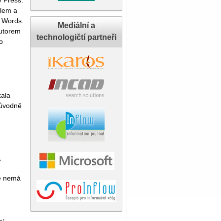
y Press.
llem a
f Words:
Mediální a
autorem
technologičtí partneři
o
kala
ůvodně
R
le nemá