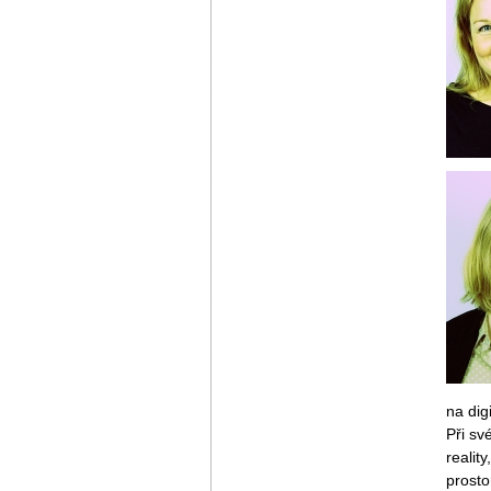
na dig
Při sv
realit
prosto