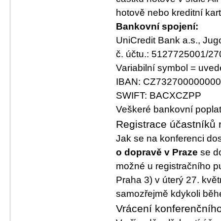
hotově nebo kreditní kar
Bankovní spojení:
UniCredit Bank a.s., Jug
č. účtu.: 5127725001/27
Variabilní symbol = uve
IBAN: CZ73270000000­
SWIFT: BACXCZPP
Veškeré bankovní poplatk
Registrace účastníků 
Jak se na konferenci dos
o dopravě v Praze
se d
možné u registračního pu
Praha 3) v úterý 27. kvě
samozřejmě kdykoli běh
Vrácení konferenčního