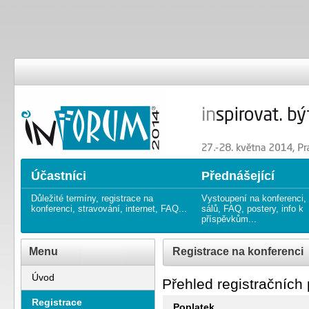
20. ročník KONFERENCE O PRO
20th annual CONFERENCE ON 
Účastníci
Přednášející
Důležité termíny, registrace na
Vystoupení na konferenci,
konferenci, stravování, internet, FAQ...
sálů, FAQ, postery, info k
příspěvkům...
Menu
Registrace na konferenci
Úvod
Přehled registračních
Registrace
Poplatek