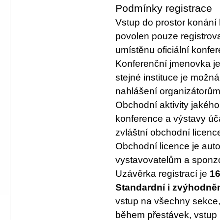
Podmínky registrace
Vstup do prostor konán
povolen pouze registrova
umístěnu oficiální konf
Konferenční jmenovka j
stejné instituce je mo
nahlášení organizátorům
Obchodní aktivity jakého
konference a výstavy úč
zvláštní obchodní licenc
Obchodní licence je aut
vystavovatelům a sponz
Uzávěrka registrací je
16
Standardní i zvýhodně
vstup na všechny sekce, 
během přestávek, vstup 