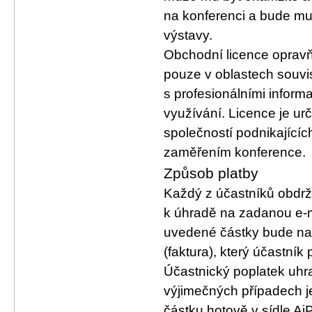
na konferenci a bude mus
výstavy.
Obchodní licence opravň
pouze v oblastech souvis
s profesionálními informač
využívání. Licence je u
společností podnikajících
zaměřením konference.
Způsob platby
Každý z účastníků obdrž
k úhradě na zadanou e-m
uvedené částky bude na
(faktura), který účastník
Účastnický poplatek uh
výjimečných případech j
částku hotově v sídle A