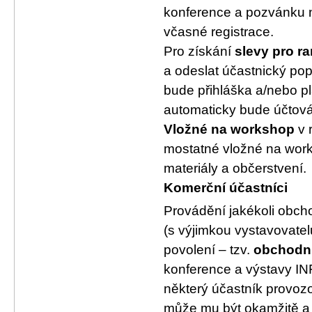
konference a pozvánku 
včasné registrace.
Pro získání
slevy pro ra
a odeslat účastnický po
bude přihláška a/nebo p
automaticky bude účtová
Vložné na workshop
v 
mostatné vložné na wor
materiály a občerstvení.
Komerční účastníci
Provádění jakékoli obch
(s výjimkou vystavovatel
povolení – tzv.
obchodní
konference a výstavy IN
některý účastník provoz
může mu být okamžitě a 