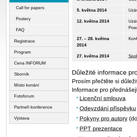
Call for papers
5. května 2014
Uzáv
Postery
12. května 2014
Uzáv
Pow
FAQ
27. – 28. května
Kon
Registrace
2014
Program
27. května 2014
Spol
Cena INFORUM
Důležité informace pr
Sborník
Prosím přečtěte si důlež
Místo konání
Informace pro přednášejí
Fotoforum
Licenční smlouva
Partneři konference
Odevzdání příspěvku
Pokyny pro autory
(do
Výstava
PPT prezentace