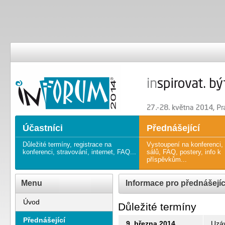
20. ročník KONFERENCE O PRO
20th annual CONFERENCE ON 
Účastníci
Přednášející
Důležité termíny, registrace na
Vystoupení na konferenci,
konferenci, stravování, internet, FAQ...
sálů, FAQ, postery, info k
příspěvkům...
Menu
Informace pro přednášejíc
Úvod
Důležité termíny
Přednášející
9. března 2014
Uzá