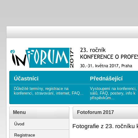
23. ročník KONFERENCE O PRO
23rd annual CONFERENCE ON
Účastníci
Přednášející
Důležité termíny, registrace na
Vystoupení na konferenci,
konferenci, stravování, internet, FAQ...
sálů, FAQ, postery, info k
příspěvkům...
Menu
Fotoforum 2017
Úvod
Fotografie z 23. ročník
Registrace