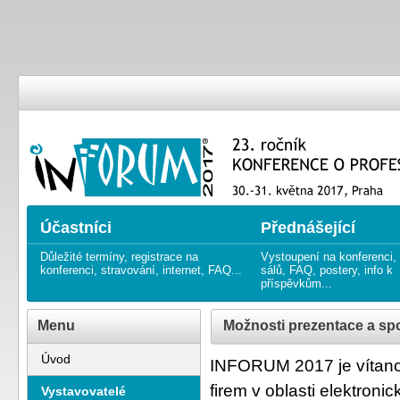
23. ročník KONFERENCE O PRO
23rd annual CONFERENCE ON
Účastníci
Přednášející
Důležité termíny, registrace na
Vystoupení na konferenci,
konferenci, stravování, internet, FAQ...
sálů, FAQ, postery, info k
příspěvkům...
Menu
Možnosti prezentace a sp
Úvod
INFORUM 2017 je vítanou 
firem v oblasti elektroni
Vystavovatelé