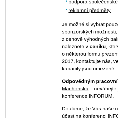
podpora společenské
reklamní předměty
Je možné si vybrat pouz
sponzorských možností, 
z cenově výhodných balí
naleznete v
ceníku
, kte
o některou formu preze
2017, kontaktujte nás, v
kapacity jsou omezené.
Odpovědným pracovník
Machonská
– neváhejte 
konference INFORUM.
Doufáme, že Vás naše n
účast na konferenci IN