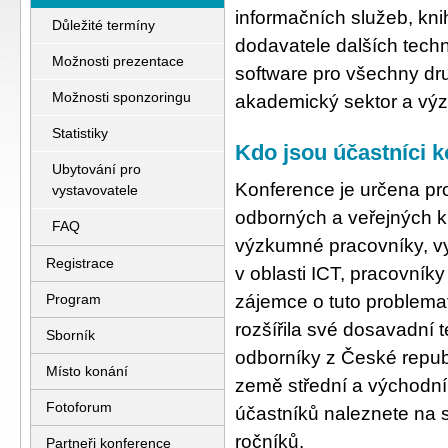
informačních služeb, kn
Důležité termíny
dodavatele dalších tech
Možnosti prezentace
software pro všechny dru
Možnosti sponzoringu
akademický sektor a vý
Statistiky
Kdo jsou účastníci 
Ubytování pro
Konference je určena pr
vystavovatele
odborných a veřejných 
FAQ
výzkumné pracovníky, vys
Registrace
v oblasti ICT, pracovníky
Program
zájemce o tuto problema
rozšířila své dosavadní t
Sborník
odborníky z České repub
Místo konání
země střední a východní 
Fotoforum
účastníků naleznete na s
ročníků
.
Partneři konference