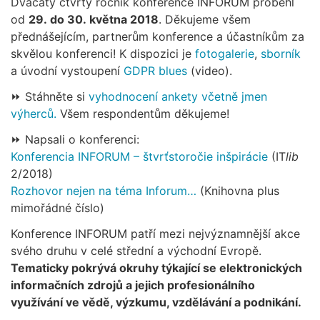
Dvacátý čtvrtý ročník konference INFORUM proběhl
od
29. do 30. května 2018
. Děkujeme všem
přednášejícím, partnerům konference a účastníkům za
skvělou konferenci! K dispozici je
fotogalerie
,
sborník
a úvodní vystoupení
GDPR blues
(video).
⏩ Stáhněte si
vyhodnocení ankety včetně jmen
výherců.
Všem respondentům děkujeme!
⏩ Napsali o konferenci:
Konferencia INFORUM – štvrťstoročie inšpirácie
(IT
lib
2/2018)
Rozhovor nejen na téma Inforum…
(Knihovna plus
mimořádné číslo)
Konference INFORUM patří mezi nejvýznamnější akce
svého druhu v celé střední a východní Evropě.
Tematicky pokrývá okruhy týkající se elektronických
informačních zdrojů a jejich profesionálního
využívání ve vědě, výzkumu, vzdělávání a podnikání.