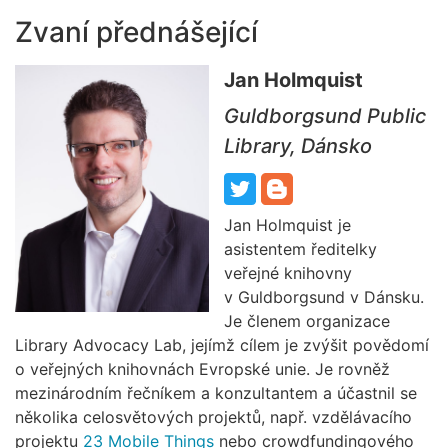
Zvaní přednášející
Jan Holmquist
Guldborgsund Public
Library, Dánsko
Jan Holmquist je
asistentem ředitelky
veřejné knihovny
v Guldborgsund v Dánsku.
Je členem organizace
Library Advocacy Lab, jejímž cílem je zvýšit povědomí
o veřejných knihovnách Evropské unie. Je rovněž
mezinárodním řečníkem a konzultantem a účastnil se
několika celosvětových projektů, např. vzdělávacího
projektu
23 Mobile Things
nebo crowdfundingového