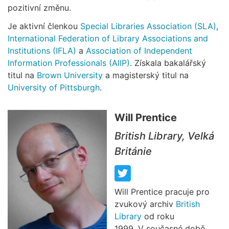
pozitivní změnu.
Je aktivní členkou
Special Libraries Association (SLA)
,
International Federation of Library Associations and
Institutions (IFLA)
a
Association of Independent
Information Professionals (AIIP)
. Získala bakalářský
titul na
Brown University
a magisterský titul na
University of Pittsburgh
.
Will Prentice
British Library, Velká
Británie
Will Prentice pracuje pro
zvukový archiv
British
Library
od roku
1999. V současné době