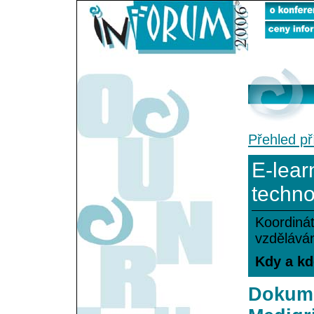
Přehled př
E-lear
techno
Koordinát
vzděláván
Kdy a kd
Dokume