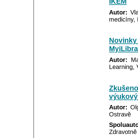
IKEM
Autor:
Vla
medicíny,
Novinky 
MyiLibra
Autor:
Mar
Learning, 
Zkušenos
výukový
Autor:
Olg
Ostravě
Spoluauto
Zdravotně 