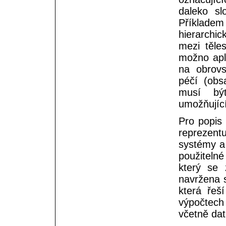
daleko sl
Příkladem
hierarchic
mezi těle
možno apli
na obrovs
péčí (obs
musí bý
umožňujíc
Pro popis 
reprezentu
systémy a 
použitelné
který se 
navržena 
která řeš
výpočtech
včetně dat