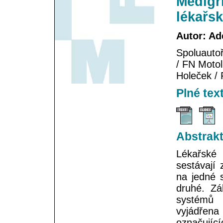
Medigr
lékařs
Autor: Ad
Spoluautoř
/ FN Motol
Holeček / 
Plné tex
Abstrak
Lékařské 
sestávají
na jedné 
druhé. Zá
systémů 
vyjádřen
označujíc