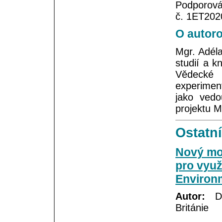
Podporová
č. 1ET202
O autoro
Mgr. Adéla
studií a k
Vědecké 
experimen
jako vedo
projektu M
Ostatní
Nový mod
pro využ
Environ
Autor:
Dav
Británie