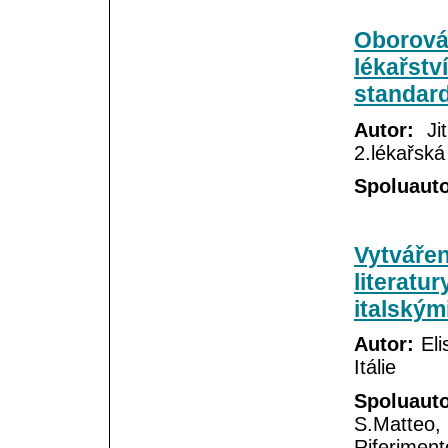
Oborová
lékařstv
standard
Autor:
Jit
2.lékařská
Spoluauto
Vytvářen
literatu
italským
Autor:
Elis
Itálie
Spoluauto
S.Matteo,
Riferimen