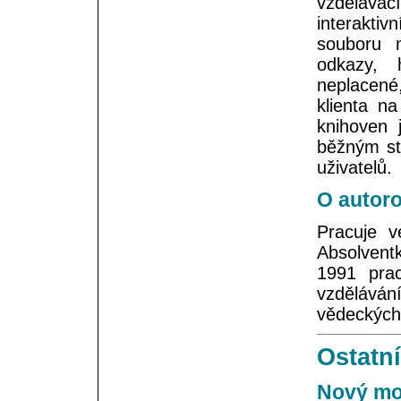
vzdělávac
interaktivn
souboru 
odkazy, 
neplacené
klienta n
knihoven 
běžným st
uživatelů.
O autoro
Pracuje v
Absolvent
1991 prac
vzdělávání
vědeckých 
Ostatní
Nový mod