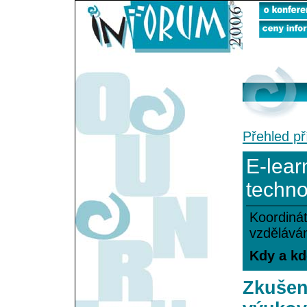
Přehled př
E-lear
techno
Koordinát
vzděláván
Kdy a kd
Zkušen