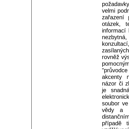
požadavky
velmi pod
zařazení p
otázek, 
informací
nezbytná
konzulta
zasílanýc
rovněž výs
pomocnými
"průvodce
akcenty n
názor či z
je snadná
elektronic
soubor ve
vědy a k
distanční
případě t