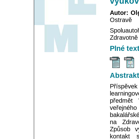
výukov
Autor: O
Ostravě
Spoluauto
Zdravotně 
Plné tex
Abstrak
Příspěvek
learningov
předmět 
veřejnéh
bakalářské
na Zdravo
Způsob vý
kontakt 