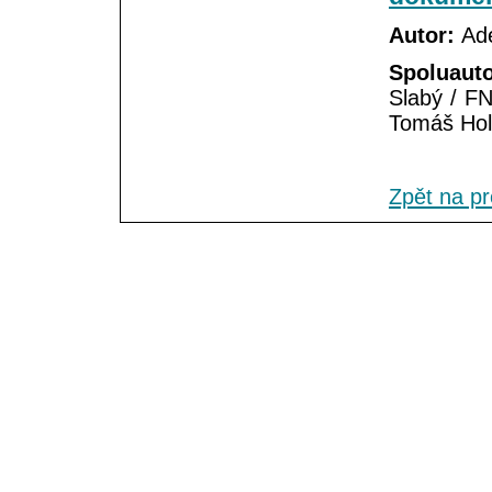
Autor:
Adé
Spoluauto
Slabý / FN
Tomáš Hole
Zpět na p