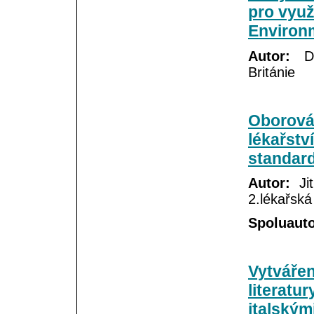
pro využ
Environ
Autor:
Dav
Británie
Oborová
lékařstv
standard
Autor:
Jit
2.lékařská
Spoluauto
Vytvářen
literatu
italským