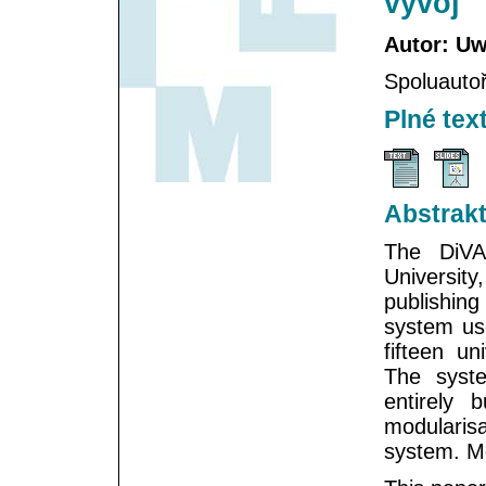
vývoj
Autor: Uw
Spoluautoř
Plné tex
Abstrak
The DiVA
University
publishing
system use
fifteen u
The syst
entirely 
modularisa
system. Mo