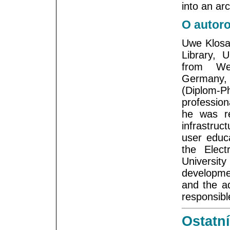
into an ar
O autoro
Uwe Klosa 
Library, 
from Wes
Germany, 
(Diplom-
profession
he was re
infrastruc
user educ
the Elect
University
developme
and the ad
responsibl
Ostatní