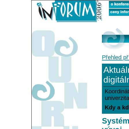
Přehled př
Aktuál
digitá
Koordiná
univerzit
Kdy a kde
Systém