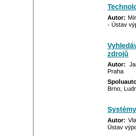
Technolo
Autor:
Mir
- Ústav vý
Vyhledá
zdrojů
Autor:
Jan
Praha
Spoluauto
Brno, Lud
Systémy 
Autor:
Vla
Ústav výpo