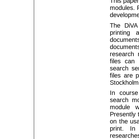
This paper
modules. F
developme
The DiVA 
printing 
documents.
documents 
research 
files can 
search se
files are 
Stockholm 
In cours
search mo
module w
Presently 
on the usa
print. I
researche