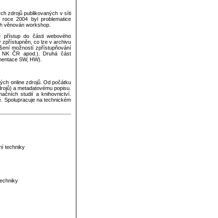
h zdrojů publikovaných v síti
roce 2004 byl problematice
ých věnován workshop.
lé přístup do části webového
 zpřístupněn, co lze v archivu
šení možností zpřístupňování
ny NK ČR apod.). Druhá část
ementace SW, HW).
ých online zdrojů. Od počátku
drojů) a metadatovému popisu.
čních studií a knihovnictví.
ně. Spolupracuje na technickém
ní techniky
techniky