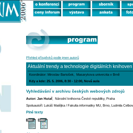
Přehled příspěvků podle jmen autorů
Aktuální trendy a technologie digitálních knihoven
Koordinátor: Miroslav Bartošek, Masarykova univerzita v Brně
Kdy a kde: 25. 5. 2006, 8:30 - 12:00, Nová aula
Vyhledávání v archivu českých webových zdrojů
Autor: Jan Hutař
, Národní knihovna České republiky, Praha
Spoluautoři: Lukáš Matějka / Fakulta informatiky MU, Brno, Ludmila Celb
Plné texty