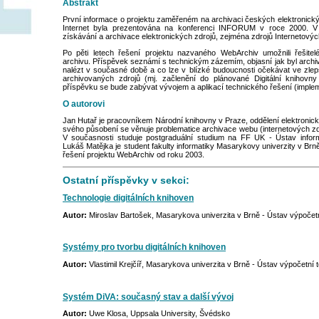
Abstrakt
První informace o projektu zaměřeném na archivaci českých elektronickýc
Internet byla prezentována na konferenci INFORUM v roce 2000. V 
získávání a archivace elektronických zdrojů, zejména zdrojů Internetov
Po pěti letech řešení projektu nazvaného WebArchiv umožnili řešite
archivu. Příspěvek seznámí s technickým zázemím, objasní jak byl archiv
nalézt v současné době a co lze v blízké budoucnosti očekávat ve zlep
archivovaných zdrojů (mj. začlenění do plánované Digitální knihov
příspěvku se bude zabývat vývojem a aplikací technického řešení (impl
O autorovi
Jan Hutař je pracovníkem Národní knihovny v Praze, oddělení elektronick
svého působení se věnuje problematice archivace webu (internetových z
V současnosti studuje postgraduální studium na FF UK - Ústav informa
Lukáš Matějka je student fakulty informatiky Masarykovy univerzity v Br
řešení projektu WebArchiv od roku 2003.
Ostatní příspěvky v sekci:
Technologie digitálních knihoven
Autor:
Miroslav Bartošek, Masarykova univerzita v Brně - Ústav výpočet
Systémy pro tvorbu digitálních knihoven
Autor:
Vlastimil Krejčíř, Masarykova univerzita v Brně - Ústav výpočetní 
Systém DiVA: současný stav a další vývoj
Autor:
Uwe Klosa, Uppsala University, Švédsko