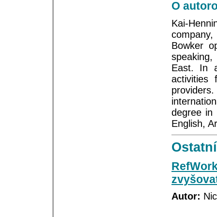
O autoro
Kai-Henni
company, 
Bowker op
speaking,
East. In 
activitie
providers
internati
degree in
English, A
Ostatní
RefWorks
zvyšova
Autor:
Nic