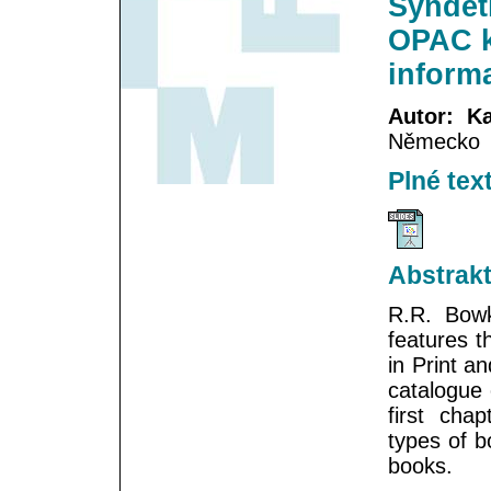
Syndeti
OPAC k
informa
Autor: K
Německo
Plné tex
Abstrak
R.R. Bowk
features t
in Print a
catalogue 
first chap
types of b
books.