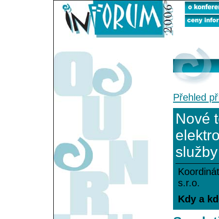
Přehled př
Nové t
elektr
služby
Koordinát
s.r.o.
Kdy a kde