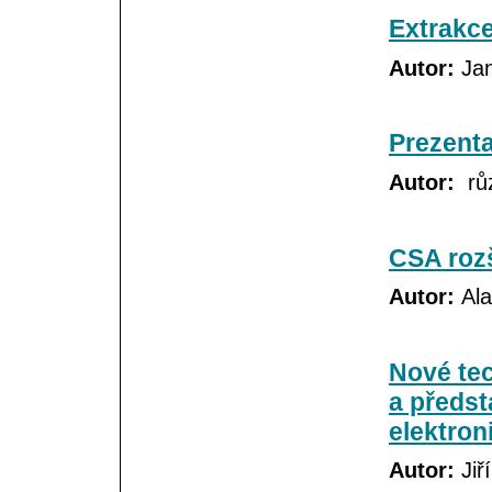
Extrakce
Autor:
Jan
Prezent
Autor:
růz
CSA rozš
Autor:
Ala
Nové tec
a předst
elektron
Autor:
Jiř