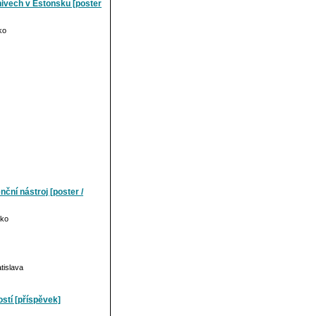
hivech v Estonsku [poster
ko
ční nástroj [poster /
cko
tislava
ostí [příspěvek]