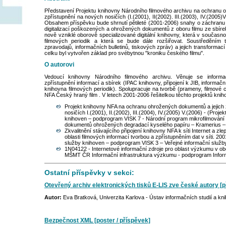
Představení Projektu knihovny Národního filmového archivu na ochranu 
zpřístupnění na nových nosičích (I.(2001), II(2002). III.(2003), IV.(2005
Obsahem příspěvku bude shrnutí pětileté (2001-2006) snahy o záchran
digitalizací poškozených a ohrožených dokumentů z oboru filmu ze sbír
nově vzniklé oborově specializované digitální knihovny, která v současnos
filmových periodik a která se bude dále rozšiřovat. Soustředěním
zpravodajů, informačních bulletinů, tiskových zpráv) a jejich transformac
celku byl vytvořen základ pro svébytnou "kroniku českého filmu".
O autorovi
Vedoucí knihovny Národního filmového archivu. Věnuje se infor
zpřístupnění informací a sbírek (IPAC knihovny, připojení k JIB, informační z
knihovna filmových periodik). Spolupracuje na tvorbě (prameny, filmové
NFA Český hraný film . V letech 2001-2006 řešitelkou těchto projektů kni
Projekt knihovny NFA na ochranu ohrožených dokumentů a jejich
nosičích I.(2001), II.(2002), III.(2004), IV.(2005) V.(2006) - (Proje
knihoven – podprogram VISK 7 - Národní program mikrofilmování a
dokumentů ohrožených degradací kyselého papíru – Kramerius 
Zkvalitnění stávajícího připojení knihovny NFA k síti Internet a zl
oblasti filmových informací tvorbou a zpřístupněním dat v síti. 200
služby knihoven – podprogram VISK 3 – Veřejné informační služ
1N04122 - Internetové informační zdroje pro oblast výzkumu v o
MŠMT ČR Informační infrastruktura výzkumu - podprogram Infor
Ostatní příspěvky v sekci:
Otevřený archiv elektronických tisků E-LIS zve české autory [
Autor:
Eva Bratková, Univerzita Karlova - Ústav informačních studií a kni
Bezpečnost XML [poster / příspěvek]