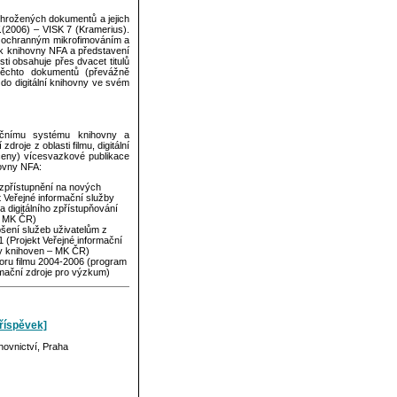
ohrožených dokumentů a jejich
)V.(2006) – VISK 7 (Kramerius).
u ochranným mikrofimováním a
ek knihovny NFA a představení
ti obsahuje přes dvacet titulů
 těchto dokumentů (převážně
í do digitální knihovny ve svém
mačnímu systému knihovny a
droje z oblasti filmu, digitální
 ceny) vícesvazkové publikace
hovny NFA:
 zpřístupnění na nových
kt Veřejné informační služby
 digitálního zpřístupňování
– MK ČR)
epšení služeb uživatelům z
1 (Projekt Veřejné informační
by knihoven – MK ČR)
boru filmu 2004-2006 (program
mační zdroje pro výzkum)
příspěvek]
hovnictví, Praha