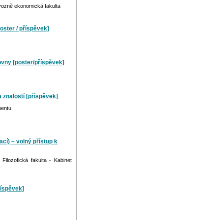
vozně ekonomická fakulta
oster / příspěvek]
hovny [poster/příspěvek]
 znalostí [příspěvek]
mentu
cí) – volný přístup k
lozofická fakulta - Kabinet
říspěvek]