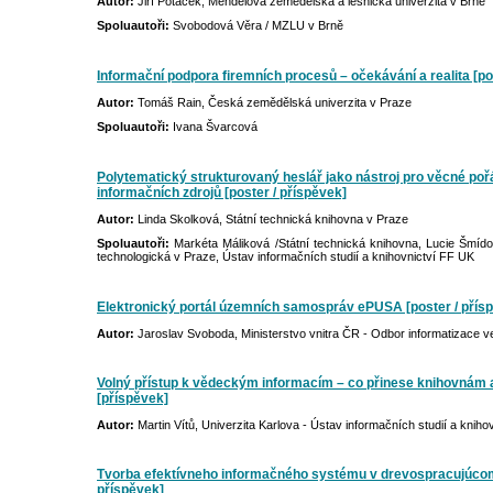
Autor:
Jiří Potáček, Mendelova zemědělská a lesnická univerzita v Brně
Spoluautoři:
Svobodová Věra / MZLU v Brně
Informační podpora firemních procesů – očekávání a realita [po
Autor:
Tomáš Rain, Česká zemědělská univerzita v Praze
Spoluautoři:
Ivana Švarcová
Polytematický strukturovaný heslář jako nástroj pro věcné poř
informačních zdrojů [poster / příspěvek]
Autor:
Linda Skolková, Státní technická knihovna v Praze
Spoluautoři:
Markéta Máliková /Státní technická knihovna, Lucie Šmíd
technologická v Praze, Ústav informačních studií a knihovnictví FF UK
Elektronický portál územních samospráv ePUSA [poster / přís
Autor:
Jaroslav Svoboda, Ministerstvo vnitra ČR - Odbor informatizace v
Volný přístup k vědeckým informacím – co přinese knihovnám a
[příspěvek]
Autor:
Martin Vítů, Univerzita Karlova - Ústav informačních studií a kniho
Tvorba efektívneho informačného systému v drevospracujúcom 
příspěvek]