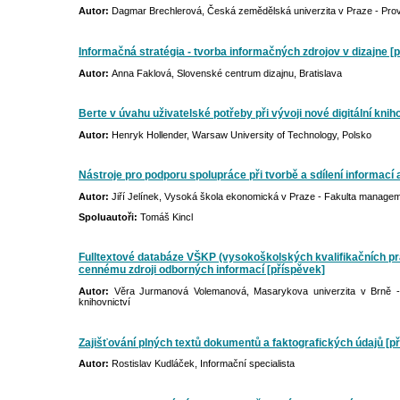
Autor:
Dagmar Brechlerová, Česká zemědělská univerzita v Praze - Pro
Informačná stratégia - tvorba informačných zdrojov v dizajne [p
Autor:
Anna Faklová, Slovenské centrum dizajnu, Bratislava
Berte v úvahu uživatelské potřeby při vývoji nové digitální kni
Autor:
Henryk Hollender, Warsaw University of Technology, Polsko
Nástroje pro podporu spolupráce při tvorbě a sdílení informací a
Autor:
Jiří Jelínek, Vysoká škola ekonomická v Praze - Fakulta manage
Spoluautoři:
Tomáš Kincl
Fulltextové databáze VŠKP (vysokoškolských kvalifikačních pra
cennému zdroji odborných informací [příspěvek]
Autor:
Věra Jurmanová Volemanová, Masarykova univerzita v Brně - Fi
knihovnictví
Zajišťování plných textů dokumentů a faktografických údajů [p
Autor:
Rostislav Kudláček, Informační specialista