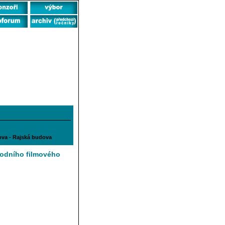
dova - Rajská budova
rodního filmového