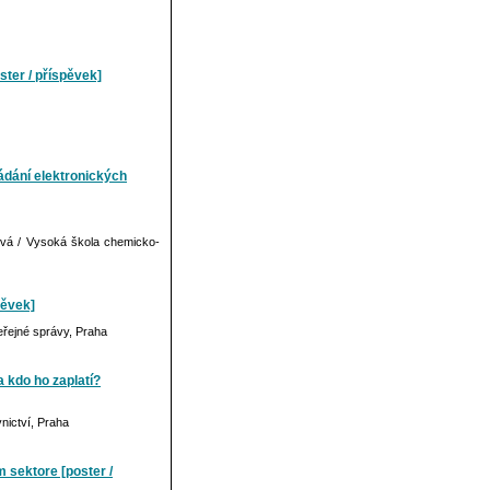
ster / příspěvek]
ádání elektronických
ová / Vysoká škola chemicko-
pěvek]
eřejné správy, Praha
 kdo ho zaplatí?
vnictví, Praha
sektore [poster /