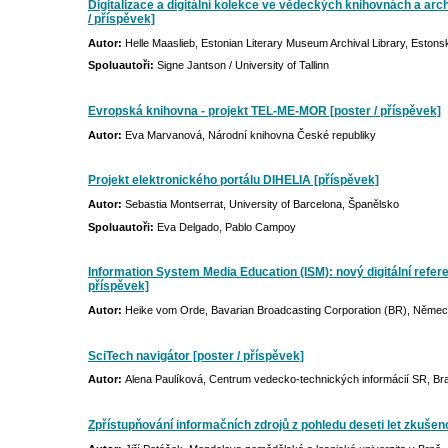
Digitalizace a digitální kolekce ve vědeckých knihovnách a arc
/ příspěvek]
Autor:
Helle Maaslieb, Estonian Literary Museum Archival Library, Estons
Spoluautoři:
Signe Jantson / University of Tallinn
Evropská knihovna - projekt TEL-ME-MOR [poster / příspěvek]
Autor:
Eva Marvanová, Národní knihovna České republiky
Projekt elektronického portálu DIHELIA [příspěvek]
Autor:
Sebastia Montserrat, University of Barcelona, Španělsko
Spoluautoři:
Eva Delgado, Pablo Campoy
Information System Media Education (ISM): nový digitální referen
příspěvek]
Autor:
Heike vom Orde, Bavarian Broadcasting Corporation (BR), Něme
SciTech navigátor [poster / příspěvek]
Autor:
Alena Paulíková, Centrum vedecko-technických informácií SR, Bra
Zpřístupňování informačních zdrojů z pohledu deseti let zkušen