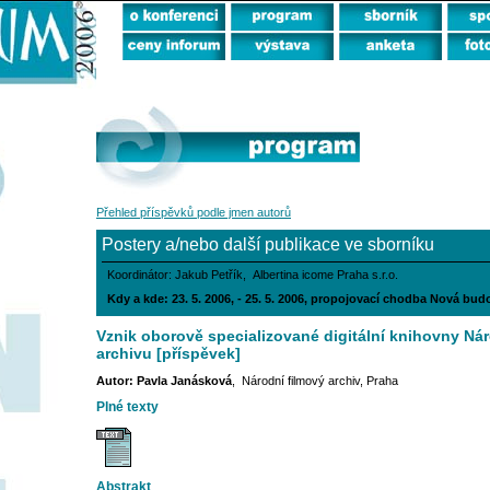
Přehled příspěvků podle jmen autorů
Postery a/nebo další publikace ve sborníku
Koordinátor: Jakub Petřík, Albertina icome Praha s.r.o.
Kdy a kde: 23. 5. 2006, - 25. 5. 2006, propojovací chodba Nová bu
Vznik oborově specializované digitální knihovny Ná
archivu [příspěvek]
Autor: Pavla Janásková
, Národní filmový archiv, Praha
Plné texty
Abstrakt