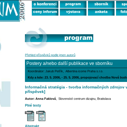
Přehled příspěvků podle jmen autorů
Postery a/nebo další publikace ve sborníku
Koordinátor: Jakub Petřík, Albertina icome Praha s.r.o.
Kdy a kde: 23. 5. 2006, - 25. 5. 2006, propojovací chodba Nová bu
Informačná stratégia - tvorba informačných zdrojov v
příspěvek]
Autor: Anna Faklová
, Slovenské centrum dizajnu, Bratislava
Plné texty
Abstrakt