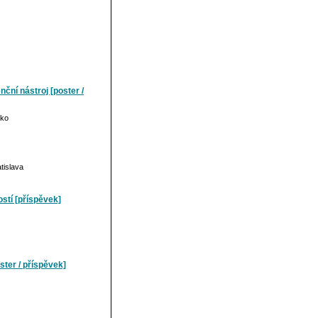
ční nástroj [poster /
cko
tislava
ostí [příspěvek]
ster / příspěvek]