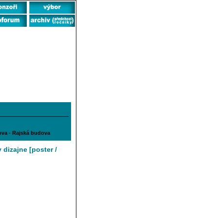
dova - Rajská budova
 dizajne [poster /