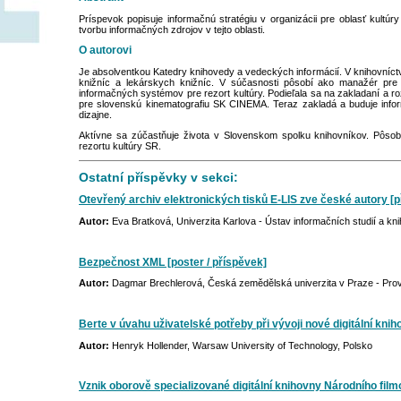
Príspevok popisuje informačnú stratégiu v organizácii pre oblasť kultúry
tvorbu informačných zdrojov v tejto oblasti.
O autorovi
Je absolventkou Katedry knihovedy a vedeckých informácií. V knihovníctv
knižníc a lekárskych knižníc. V súčasnosti pôsobí ako manažér pre 
informačných systémov pre rezort kultúry. Podieľala sa na zakladaní a r
pre slovenskú kinematografiu SK CINEMA. Teraz zakladá a buduje inf
dizajne.
Aktívne sa zúčastňuje života v Slovenskom spolku knihovníkov. Pôsobí 
rezortu kultúry SR.
Ostatní příspěvky v sekci:
Otevřený archiv elektronických tisků E-LIS zve české autory [
Autor:
Eva Bratková, Univerzita Karlova - Ústav informačních studií a kni
Bezpečnost XML [poster / příspěvek]
Autor:
Dagmar Brechlerová, Česká zemědělská univerzita v Praze - Pro
Berte v úvahu uživatelské potřeby při vývoji nové digitální kni
Autor:
Henryk Hollender, Warsaw University of Technology, Polsko
Vznik oborově specializované digitální knihovny Národního fil