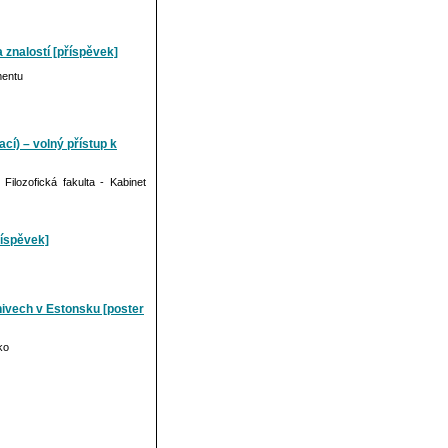
 znalostí [příspěvek]
mentu
cí) – volný přístup k
lozofická fakulta - Kabinet
říspěvek]
hivech v Estonsku [poster
ko