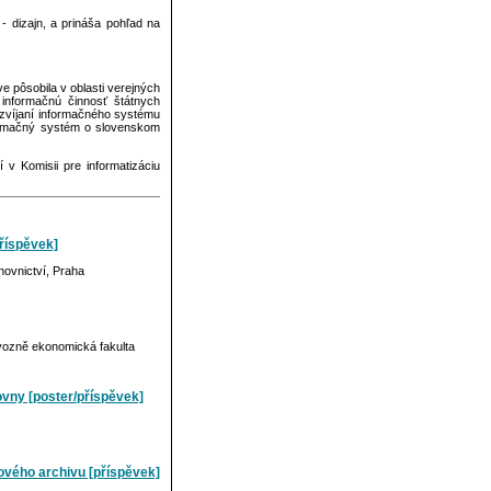
 - dizajn, a prináša pohľad na
e pôsobila v oblasti verejných
informačnú činnosť štátnych
ozvíjaní informačného systému
ormačný systém o slovenskom
v Komisii pre informatizáciu
příspěvek]
hovnictví, Praha
vozně ekonomická fakulta
hovny [poster/příspěvek]
mového archivu [příspěvek]