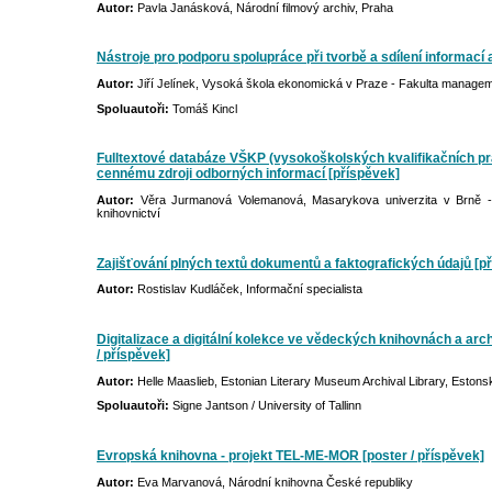
Autor:
Pavla Janásková, Národní filmový archiv, Praha
Nástroje pro podporu spolupráce při tvorbě a sdílení informací a
Autor:
Jiří Jelínek, Vysoká škola ekonomická v Praze - Fakulta manage
Spoluautoři:
Tomáš Kincl
Fulltextové databáze VŠKP (vysokoškolských kvalifikačních pra
cennému zdroji odborných informací [příspěvek]
Autor:
Věra Jurmanová Volemanová, Masarykova univerzita v Brně - Fi
knihovnictví
Zajišťování plných textů dokumentů a faktografických údajů [p
Autor:
Rostislav Kudláček, Informační specialista
Digitalizace a digitální kolekce ve vědeckých knihovnách a arc
/ příspěvek]
Autor:
Helle Maaslieb, Estonian Literary Museum Archival Library, Estons
Spoluautoři:
Signe Jantson / University of Tallinn
Evropská knihovna - projekt TEL-ME-MOR [poster / příspěvek]
Autor:
Eva Marvanová, Národní knihovna České republiky