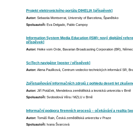
Projekt elektronického portálu DIHELIA [příspěvek]
Autor:
Sebastia Montserrat, University of Barcelona, Španělsko
Spoluautoři:
Eva Delgado, Pablo Campoy
Information System Media Education (ISM): nový digitální referen
příspěvek]
Autor:
Heike vom Orde, Bavarian Broadcasting Corporation (BR), Něme
SciTech navigátor [poster / příspěvek]
Autor:
Alena Paulíková, Centrum vedecko-technických informácií SR, Bra
Zpřístupňování informačních zdrojů z pohledu deseti let zkušen
Autor:
Jiří Potáček, Mendelova zemědělská a lesnická univerzita v Brně
Spoluautoři:
Svobodová Věra / MZLU v Brně
Informační podpora firemních procesů – očekávání a realita [po
Autor:
Tomáš Rain, Česká zemědělská univerzita v Praze
Spoluautoři:
Ivana Švarcová