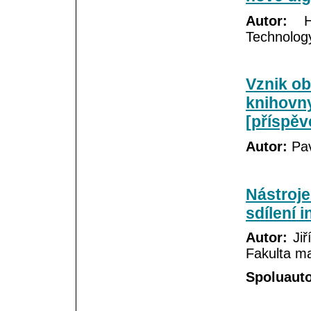
Autor:
He
Technolog
Vznik ob
knihovn
[příspěv
Autor:
Pav
Nástroje
sdílení 
Autor:
Jiř
Fakulta 
Spoluauto