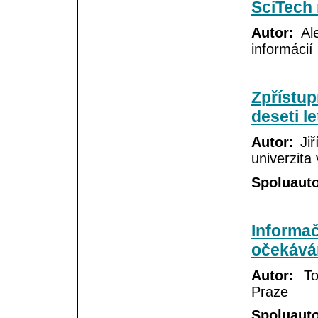
SciTech 
Autor:
Ale
informácií
Zpřístup
deseti l
Autor:
Jiř
univerzita
Spoluauto
Informač
očekáván
Autor:
Tom
Praze
Spoluauto