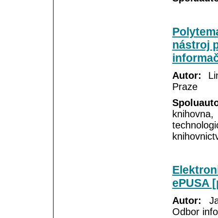
Polytema
nástroj 
informač
Autor:
Lin
Praze
Spoluauto
knihovna
technolog
knihovnict
Elektro
ePUSA [p
Autor:
Jar
Odbor info