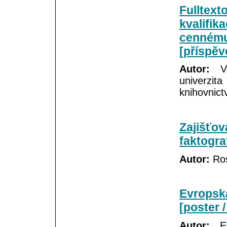
Fulltex
kvalifik
cennému
[příspěv
Autor:
Vě
univerzit
knihovnict
Zajišťov
faktogra
Autor:
Ros
Evropsk
[poster 
Autor:
Ev