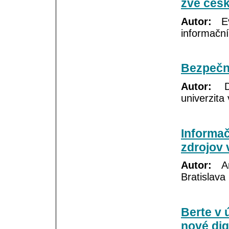
zve česk
Autor:
Eva
informační
Bezpečno
Autor:
Da
univerzita
Informač
zdrojov 
Autor:
Ann
Bratislava
Berte v 
nové dig