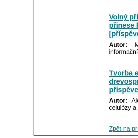
Volný př
přinese 
[příspěv
Autor:
Ma
informační
Tvorba 
drevospr
příspěve
Autor:
Ale
celulózy a.
Zpět na p