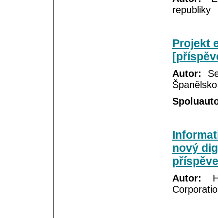
republiky
Projekt 
[příspěv
Autor:
Seb
Španělsko
Spoluauto
Informat
nový digi
příspěve
Autor:
He
Corporati