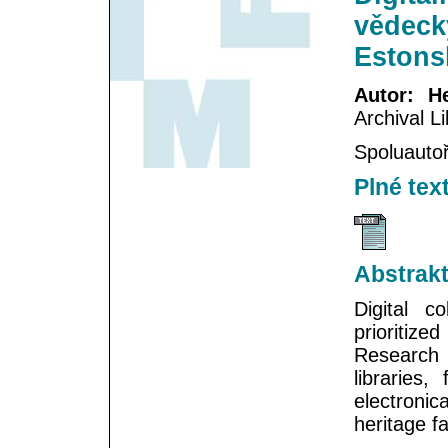
vědeck
Estonsk
Autor: H
Archival L
Spoluautoři
Plné tex
Abstrak
Digital c
prioritize
Research 
libraries
electroni
heritage fa