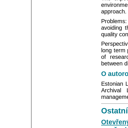
environm
approach.
Problems:
avoiding t
quality co
Perspectiv
long term 
of resear
between di
O autoro
Estonian L
Archival 
manageme
Ostatní
Otevřený