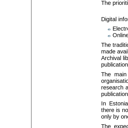
The priorit
Digital inf
Electr
Online
The tradit
made avail
Archival li
publication
The main r
organisati
research a
publication
In Estoni
there is n
only by one
The expec