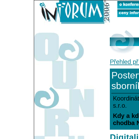
Přehled př
Poster
sborní
Koordinát
s.r.o.
Kdy a kde
chodba 
Digital