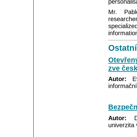
personalis
Mr. Pabl
research
specializ
informatio
Ostatní
Otevřený
zve česk
Autor:
Eva
informační
Bezpečno
Autor:
Da
univerzita