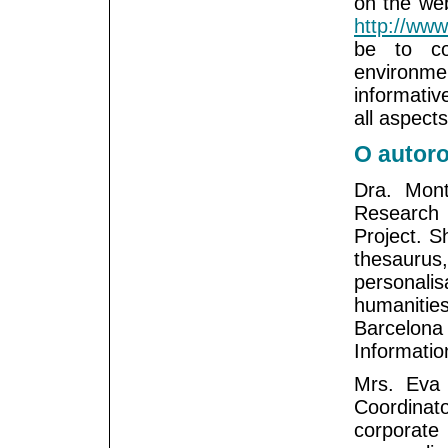
on the web
http://www
be to co
environm
informativ
all aspects
O autoro
Dra. Mon
Research 
Project. S
thesaurus
personali
humanities
Barcelon
Informatio
Mrs. Eva
Coordinat
corporate