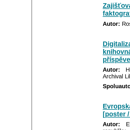
Zajišťov
faktogra
Autor:
Ros
Digitali
knihovná
příspěve
Autor:
Hel
Archival L
Spoluauto
Evropsk
[poster 
Autor:
Ev