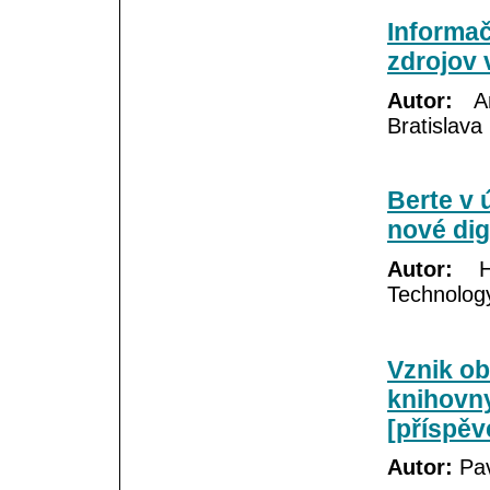
Informač
zdrojov 
Autor:
Ann
Bratislava
Berte v 
nové dig
Autor:
He
Technolog
Vznik ob
knihovn
[příspěv
Autor:
Pav