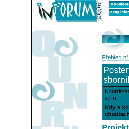
Přehled př
Poster
sborní
Koordinát
s.r.o.
Kdy a kde
chodba 
Projekt