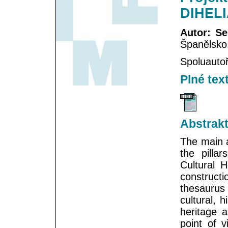
DIHELI
Autor: Se
Španělsko
Spoluauto
Plné tex
Abstrak
The main a
the pilla
Cultural H
constructi
thesaurus 
cultural, 
heritage a
point of 