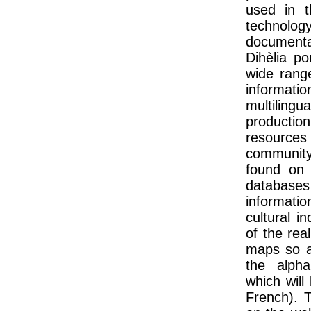
used in t
technolo
document
Dihèlia p
wide range
informat
multilingu
producti
resources
community
found on 
databases
informati
cultural i
of the rea
maps so as
the alpha
which will
French). T