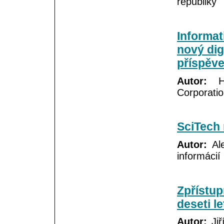
republiky
Informat
nový digi
příspěve
Autor:
He
Corporati
SciTech 
Autor:
Ale
informácií
Zpřístup
deseti l
Autor:
Jiř