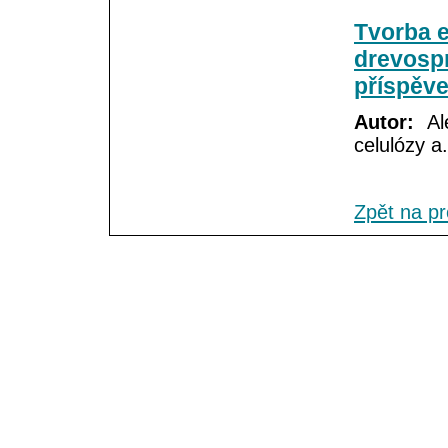
Tvorba 
drevospr
příspěve
Autor:
Ale
celulózy a.
Zpět na p