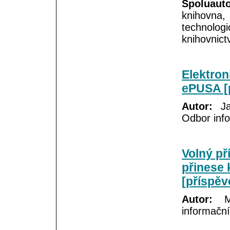
Spoluauto
knihovna
technolog
knihovnict
Elektro
ePUSA [p
Autor:
Jar
Odbor info
Volný př
přinese 
[příspěv
Autor:
Ma
informační