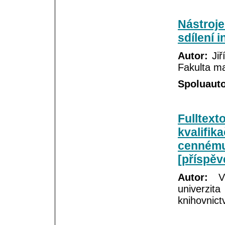
Nástroje
sdílení 
Autor:
Jiř
Fakulta 
Spoluauto
Fulltex
kvalifik
cennému
[příspěv
Autor:
Vě
univerzit
knihovnict