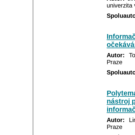
univerzita
Spoluauto
Informač
očekáván
Autor:
Tom
Praze
Spoluauto
Polytema
nástroj 
informač
Autor:
Lin
Praze