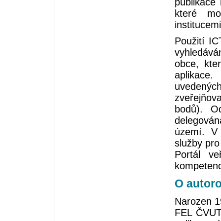
publikace 
které mo
institucemi
Použití IC
vyhledává
obce, kte
aplikace
uvedených
zveřejňova
bodů). O
delegová
území. V
služby pro
Portál ve
kompetenci
O autoro
Narozen 19
FEL ČVUT 