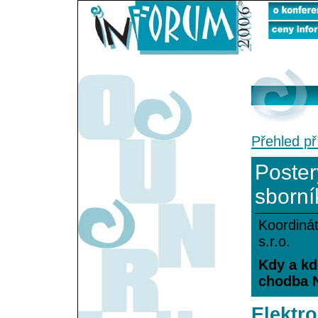
Přehled př
Poster
sborní
Koordinát
s.r.o.
Kdy a kde
chodba 
Elektr