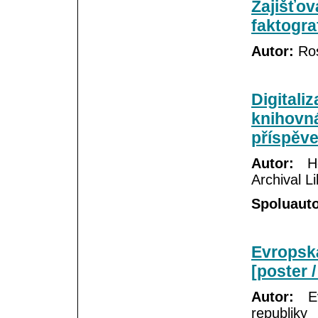
Zajišťov
faktogra
Autor:
Ros
Digitali
knihovná
příspěve
Autor:
Hel
Archival L
Spoluauto
Evropsk
[poster 
Autor:
Ev
republiky