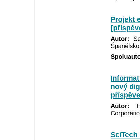
Projekt 
[příspěv
Autor:
Seb
Španělsko
Spoluauto
Informat
nový digi
příspěve
Autor:
He
Corporati
SciTech 