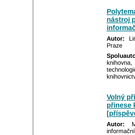
Polytema
nástroj 
informač
Autor:
Lin
Praze
Spoluauto
knihovna
technolog
knihovnict
Volný př
přinese 
[příspěv
Autor:
Ma
informační