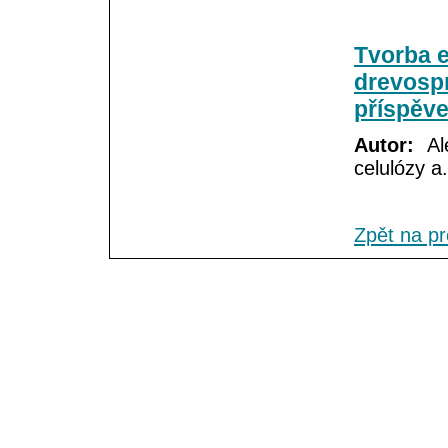
Tvorba 
drevospr
příspěve
Autor:
Ale
celulózy a.
Zpět na p