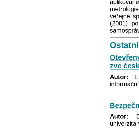
aplikova
metrologi
veřejné 
(2001) po
samospráv
Ostatní
Otevřený
zve česk
Autor:
Eva
informační
Bezpečno
Autor:
Da
univerzita