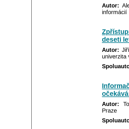
Autor:
Ale
informácií
Zpřístup
deseti l
Autor:
Jiř
univerzita
Spoluauto
Informač
očekáván
Autor:
Tom
Praze
Spoluauto