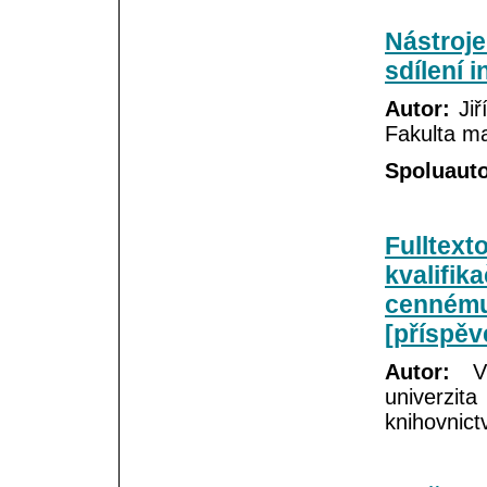
Nástroje
sdílení 
Autor:
Jiř
Fakulta 
Spoluauto
Fulltex
kvalifik
cennému
[příspěv
Autor:
Vě
univerzit
knihovnict