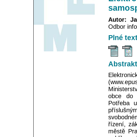
samosp
Autor: J
Odbor info
Plné tex
Abstrak
Elektron
(www.epusa
Ministerst
obce do 
Potřeba u
příslušn
svobodném
řízení, z
městě Pra