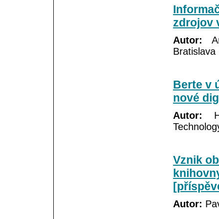
Informač
zdrojov 
Autor:
Ann
Bratislava
Berte v 
nové dig
Autor:
He
Technolog
Vznik ob
knihovn
[příspěv
Autor:
Pav